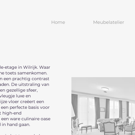
Home
Meubelatelier
e-etage in Wilrijk. Waar
erne toets samenkomen.
 een prachtig contrast
en. De uitstraling van
n gezellige sfeer,
vleugje luxe en
ijze vloer creëert een
 een perfecte basis voor
t high-end
 een ware culinaire oase
nd in hand gaan.