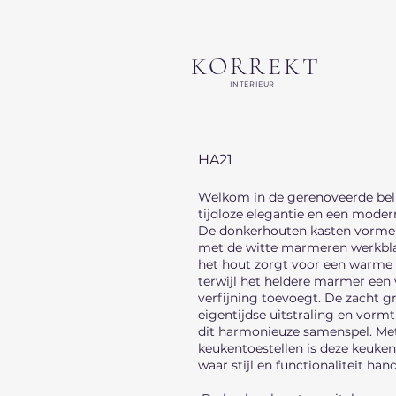
KORREKT
INTERIEUR
HA21
Welkom in de gerenoveerde bell
tijdloze elegantie en een mod
De donkerhouten kasten vormen
met de witte marmeren werkblad
het hout zorgt voor een warme e
terwijl het heldere marmer een 
verfijning toevoegt. De zacht gr
eigentijdse uitstraling en vormt
dit harmonieuze samenspel. Me
keukentoestellen is deze keuken
waar stijl en functionaliteit ha