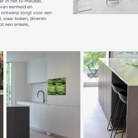
r in het tv-meubel,
 van eenheid en
 ontwerp zorgt voor een
l, waar koken, dineren
t een enkele,