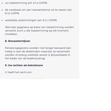
uw toestemming (art. 6.1.a GDPR)
de noodzaak om een overeenkomst uit te voeren (art.
6.1.b GDPR)
wettelijke verplichtingen (art. 6.1.c GDPR)
Wanneer gegevens op basis van toestemming worden
verwerkt, kunt u die toestemming op elk moment
intrekken.
8. Bewaartermijnen
Persoonsgegevens worden niet langer bewaard dan
nodig is voor de doeleinden waarvoor ze verzameld
werden of zolang wettelijk vereist is (bijvoorbeeld in
het kader van de boekhouding).
9. Uw rechten als betrokkene
U heeft het recht om:
uw persoonsgegevens in te zien
foutieve of onvolledige gegevens te laten aanpassen
uw gegevens te laten verwijderen
bezwaar te maken tegen bepaalde verwerkingen
de verwerking te laten beperken