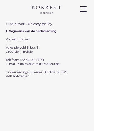
KORREKT
INTERIEUR
Disclaimer - Privacy policy
1. Gegevens van de onderneming
Korrekt Interieur
Vakenderveld 3, bus 3
2500 Lier – België
Telefoon:
+32 34 40 47 70
E-mail:
nikolas@korrekt-interieur.be
Ondernemingsnummer: BE
0798.306.931
RPR Antwerpen