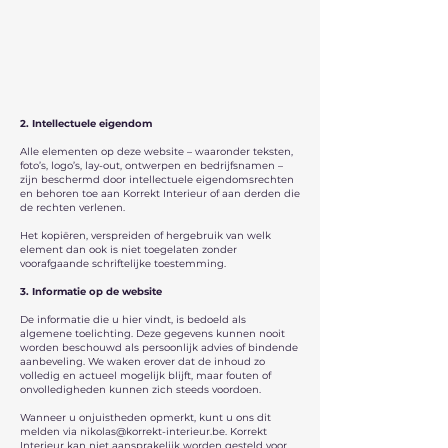
2. Intellectuele eigendom
Alle elementen op deze website – waaronder teksten,
foto’s, logo’s, lay-out, ontwerpen en bedrijfsnamen –
zijn beschermd door intellectuele eigendomsrechten
en behoren toe aan Korrekt Interieur of aan derden die
de rechten verlenen.
Het kopiëren, verspreiden of hergebruik van welk
element dan ook is niet toegelaten zonder
voorafgaande schriftelijke toestemming.
3. Informatie op de website
De informatie die u hier vindt, is bedoeld als
algemene toelichting. Deze gegevens kunnen nooit
worden beschouwd als persoonlijk advies of bindende
aanbeveling. We waken erover dat de inhoud zo
volledig en actueel mogelijk blijft, maar fouten of
onvolledigheden kunnen zich steeds voordoen.
Wanneer u onjuistheden opmerkt, kunt u ons dit
melden via
nikolas@korrekt-interieur.be
. Korrekt
Interieur kan niet aansprakelijk worden gesteld voor